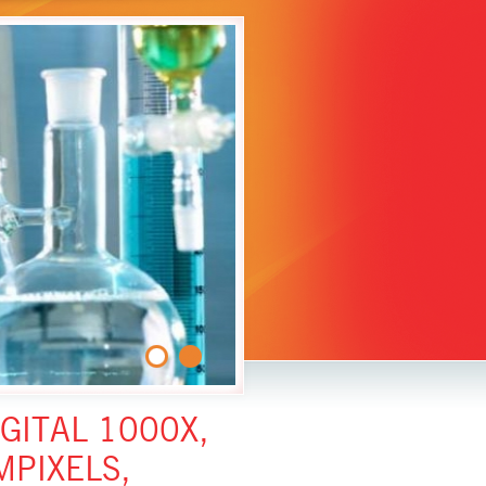
1
0
GITAL 1000X,
MPIXELS,